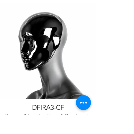
DFIRA3-CF
tête amovible, présentée en finition chromée