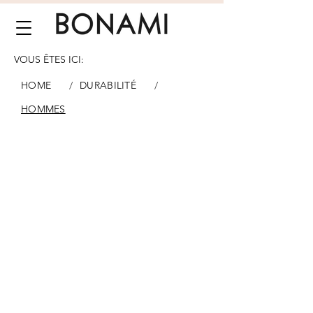
VOUS ÊTES ICI:
/
/
HOME
DURABILITÉ
HOMMES
PEINTURE
FINITION BRUT
RECOUVERT DE TISSU
MAQUILLAGE ET
PERRUQUE