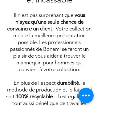
Il n'est pas surprenant que
vous
n'ayez qu'une seule chance de
convaincre un client
. Votre collection
mérite la meilleure présentation
possible. Les professionnels
passionnés de Bonami se feront un
plaisir de vous aider à trouver le
mannequin pour hommes qui
convient à votre collection.
En plus de l'aspect
durabilité
, la
méthode de production et le fait qu'il
soit
100% recyclable
. Il est également
tout aussi bénéfique de travailler
avec. Le mannequin
ne peut pas se
casser
, il n'y a donc aucun dommage
s'il tombe. Cela garantit également
que vous
n'aurez plus de frais de
réparation
. Le mannequin est
au