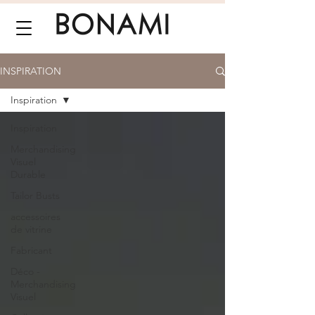
INSPIRATION
Inspiration
Inspiration
Merchandising
Visuel
Durable
Tailor Busts
accessoires
de vitrine
Fabricant
Déco -
Merchandising
Visuel