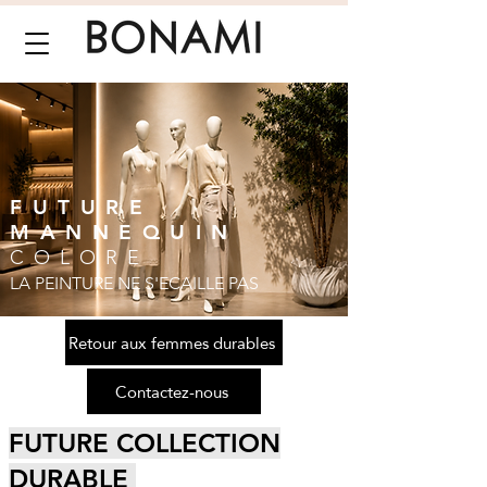
FUTURE
MANNEQUIN
COLORE
LA PEINTURE NE S'ECAILLE PAS
Retour aux femmes durables
Contactez-nous
FUTURE COLLECTION
DURABLE