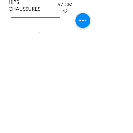
HIPS
97 CM
CHAUSSURES
42
Toutes nos collections sont
possibles dans n'importe quelle
couleur RAL.
Socle toujours incluse.
Nous avons un mannequin
qui convient à votre
collection
Chez Bonami, notre entreprise en
Belgique, nous avons l'œil pour la
mode et le design. C'est pourquoi
nous proposons des mannequins pour
chaque client du secteur de
l'habillement ou des accessoires. Nos
mannequins sont disponibles dans