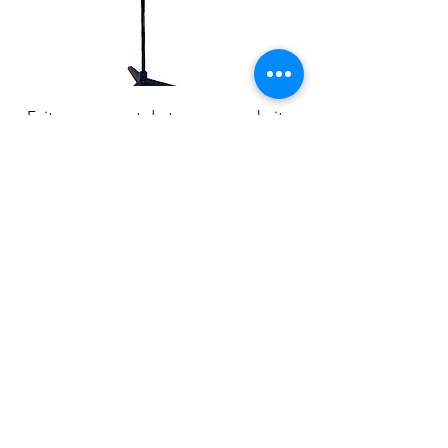
Faites-nous part de tous vos souhaits,
nous nous chargeons du reste. Vous
avez des questions concernant les
bustes de tailleur en gros ? N'hésitez
pas à contacter
l'équipe
de Bonami,
notre entreprise en Belgique.
Remplissez le
formulaire de contact
en
ligne, téléphonez-nous au numéro
+32(0)93250513
ou envoyez un e-mail à
info@bonami.be
pour commencer tout
de suite.
Téléchargez catalogue