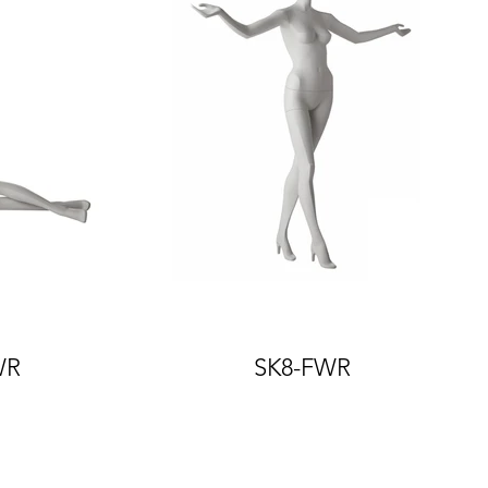
WR
SK8-FWR